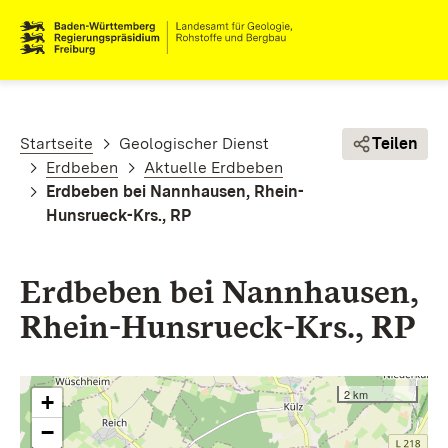
Direkt zum Inhalt
Pfadnavigation
Startseite
Geologischer Dienst
Teilen
Erdbeben
Aktuelle Erdbeben
Erdbeben bei Nannhausen, Rhein-
Hunsrueck-Krs., RP
Erdbeben bei Nannhausen,
Rhein-Hunsrueck-Krs., RP
2 km
+
−