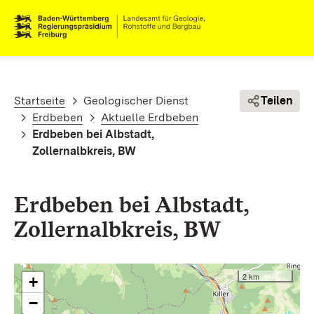
Direkt zum Inhalt
Pfadnavigation
Startseite
Geologischer Dienst
Teilen
Erdbeben
Aktuelle Erdbeben
Erdbeben bei Albstadt,
Zollernalbkreis, BW
Erdbeben bei Albstadt,
Zollernalbkreis, BW
2 km
+
−