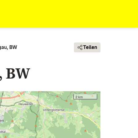
sgau, BW
Teilen
u, BW
2 km