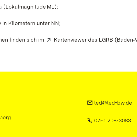
a (Lokalmagnitude ML);
in Kilometern unter NN;
nen finden sich im
Kartenviewer des LGRB (Baden‑
led@led-bw.de
berg
0761 208-3083