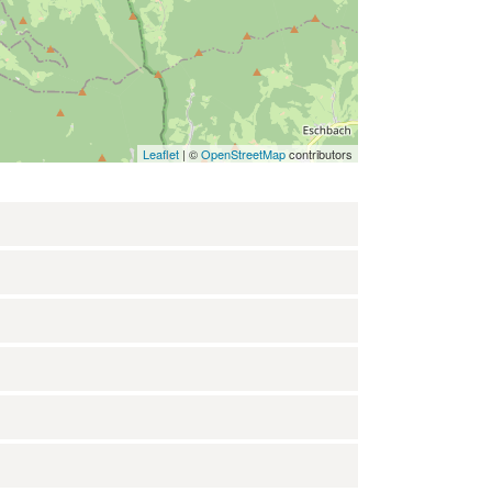
Leaflet
| ©
OpenStreetMap
contributors