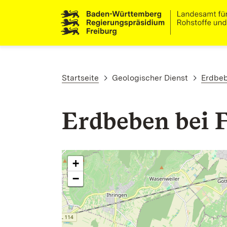
Direkt zum Inhalt
Pfadnavigation
Startseite
Geologischer Dienst
Erdbe
Erdbeben bei 
+
−