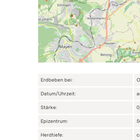
Erdbeben bei:
O
Datum/Uhrzeit:
a
Stärke:
0
Epizentrum:
5
Herdtiefe:
c