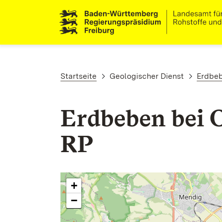
Direkt zum Inhalt
Pfadnavigation
Startseite
Geologischer Dienst
Erdbe
Erdbeben bei 
RP
+
−