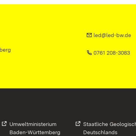
led@led-bw.de
berg
0761 208-3083
Umweltministerium
Staatliche Geologisc
Baden-Württemberg
Deutschlands