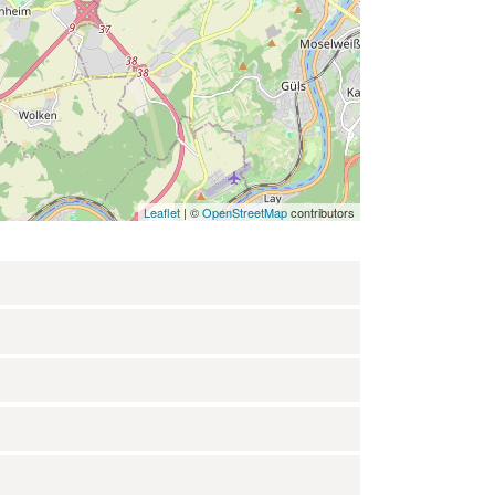
Leaflet
| ©
OpenStreetMap
contributors