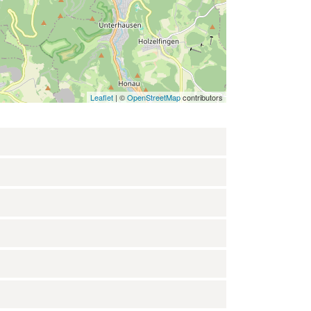
Leaflet
| ©
OpenStreetMap
contributors