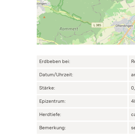
Erdbeben bei:
R
Datum/Uhrzeit:
a
Stärke:
0
Epizentrum:
4
Herdtiefe:
c
Bemerkung:
s