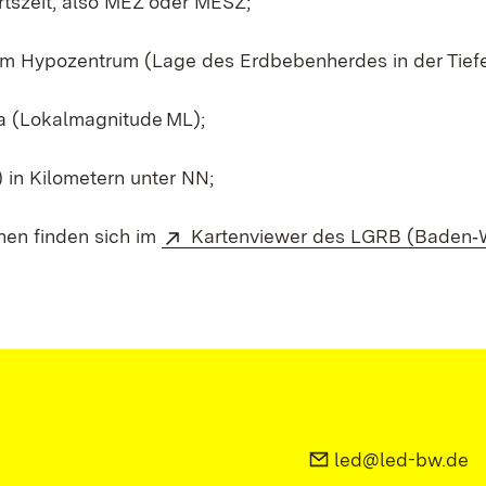
tszeit, also MEZ oder MESZ;
em Hypozentrum (Lage des Erdbebenherdes in der Tiefe
a (Lokalmagnitude ML);
in Kilometern unter NN;
nen finden sich im
Kartenviewer des LGRB (Baden‑
led@led-bw.de