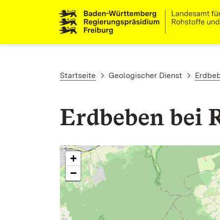
Direkt zum Inhalt
Pfadnavigation
Startseite
Geologischer Dienst
Erdbe
Erdbeben bei R
+
−