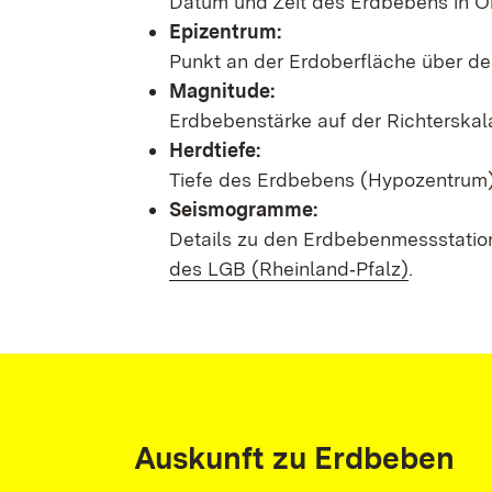
Datum und Zeit des Erdbebens in Or
Epizentrum:
Punkt an der Erdoberfläche über d
Magnitude:
Erdbebenstärke auf der Richterskal
Herdtiefe:
Tiefe des Erdbebens (Hypozentrum) 
Seismogramme:
Details zu den Erdbebenmessstatio
des LGB (Rheinland‑Pfalz)
.
Auskunft zu Erdbeben