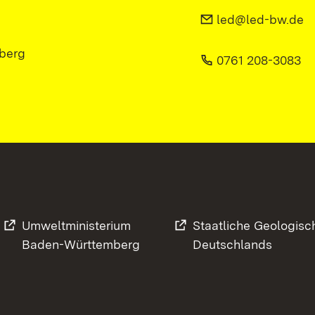
led@led-bw.de
berg
0761 208-3083
Umweltministerium
Staatliche Geologisc
Baden-Württemberg
Deutschlands