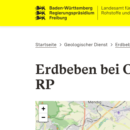
Direkt zum Inhalt
Pfadnavigation
Startseite
Geologischer Dienst
Erdbe
Erdbeben bei 
RP
+
−