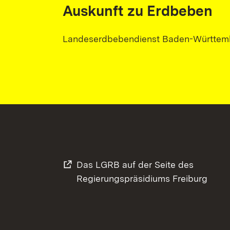
Auskunft zu Erdbeben
Landeserdbebendienst Baden-Württem
Das LGRB auf der Seite des
Regierungspräsidiums Freiburg