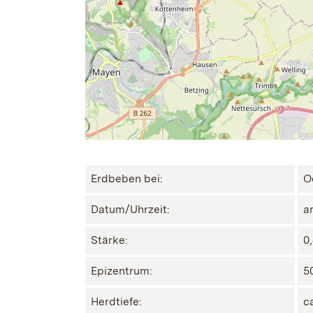
Erdbeben bei:
O
Datum/Uhrzeit:
a
Stärke:
0
Epizentrum:
50
Herdtiefe:
c