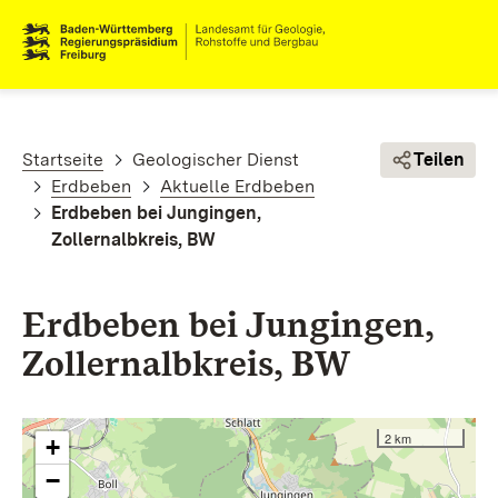
Direkt zum Inhalt
Pfadnavigation
Startseite
Geologischer Dienst
Teilen
Erdbeben
Aktuelle Erdbeben
Erdbeben bei Jungingen,
Zollernalbkreis, BW
Erdbeben bei Jungingen,
Zollernalbkreis, BW
2 km
+
−