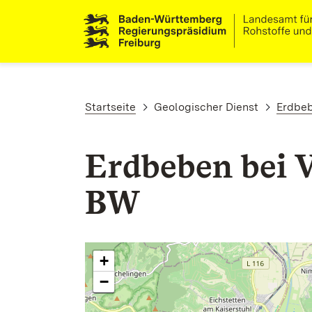
Direkt zum Inhalt
Pfadnavigation
Startseite
Geologischer Dienst
Erdbe
Erdbeben bei 
BW
+
−