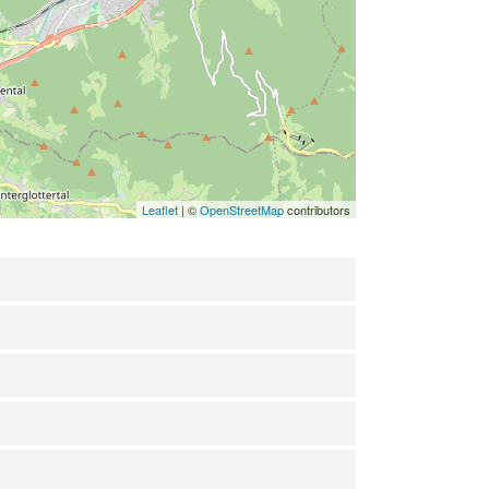
Leaflet
| ©
OpenStreetMap
contributors