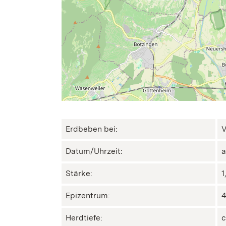
Erdbeben bei:
V
Datum/Uhrzeit:
a
Stärke:
1
Epizentrum:
4
Herdtiefe:
c