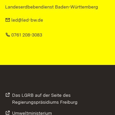
Landeserdbebendienst Baden-Württemberg
led@led-bw.de
0761 208-3083
Das LGRB auf der Seite des
Regierungspräsidiums Freiburg
Umweltministerium