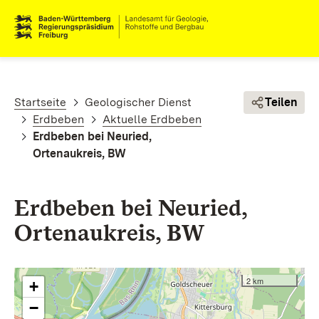
Direkt zum Inhalt
Pfadnavigation
Startseite
Geologischer Dienst
Teilen
Erdbeben
Aktuelle Erdbeben
Erdbeben bei Neuried,
Ortenaukreis, BW
Erdbeben bei Neuried,
Ortenaukreis, BW
2 km
+
−