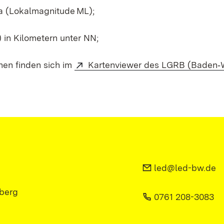
a (Lokalmagnitude ML);
in Kilometern unter NN;
nen finden sich im
Kartenviewer des LGRB (Baden‑
led@led-bw.de
berg
0761 208-3083