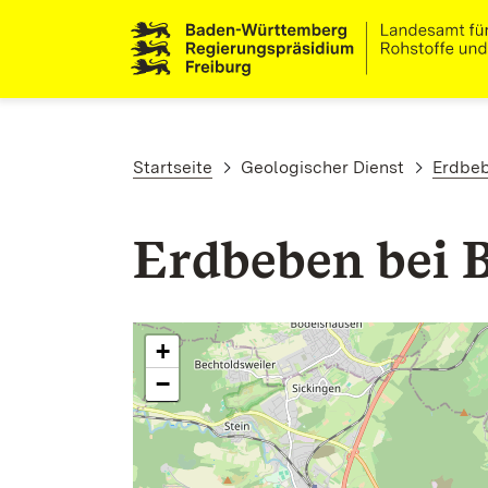
Direkt zum Inhalt
Pfadnavigation
Startseite
Geologischer Dienst
Erdbe
Erdbeben bei B
+
−