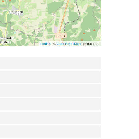
Leaflet
| ©
OpenStreetMap
contributors