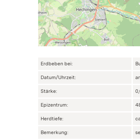
Erdbeben bei:
B
Datum/Uhrzeit:
a
Stärke:
0
Epizentrum:
48
Herdtiefe:
c
Bemerkung:
s