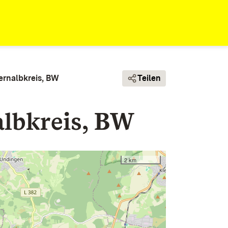
ernalbkreis, BW
Teilen
albkreis, BW
2 km