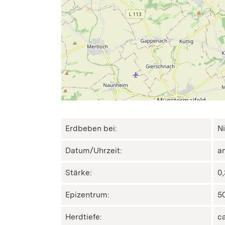
Erdbeben bei:
N
Datum/Uhrzeit:
a
Stärke:
0
Epizentrum:
50
Herdtiefe:
c