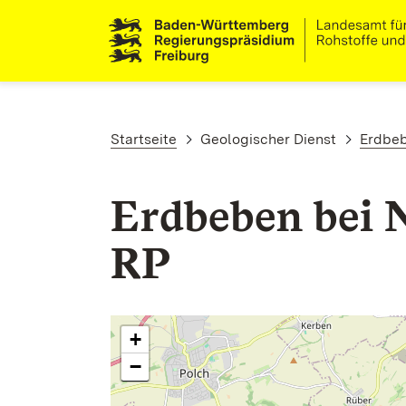
Direkt zum Inhalt
Pfadnavigation
Startseite
Geologischer Dienst
Erdbe
Erdbeben bei N
RP
+
−