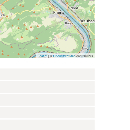
Leaflet
| ©
OpenStreetMap
contributors