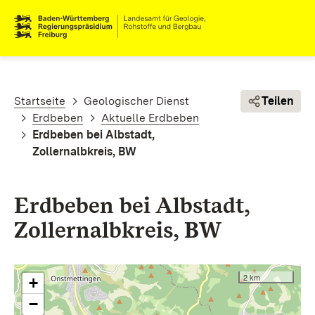
Direkt zum Inhalt
Pfadnavigation
Startseite
Geologischer Dienst
Teilen
Erdbeben
Aktuelle Erdbeben
Erdbeben bei Albstadt,
Zollernalbkreis, BW
Erdbeben bei Albstadt,
Zollernalbkreis, BW
2 km
+
−