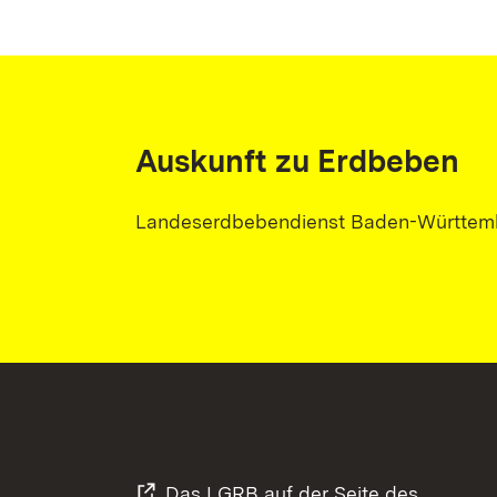
Auskunft zu Erdbeben
Landeserdbebendienst Baden-Württem
Das LGRB auf der Seite des