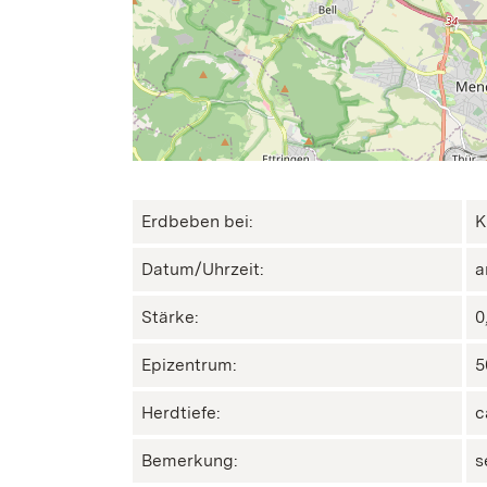
Erdbeben bei:
K
Datum/Uhrzeit:
a
Stärke:
0
Epizentrum:
5
Herdtiefe:
c
Bemerkung:
s