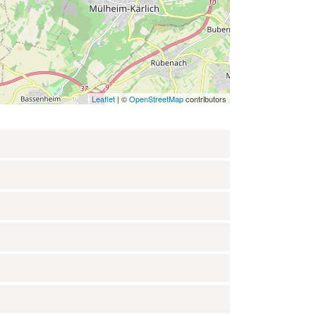
Leaflet
| ©
OpenStreetMap
contributors