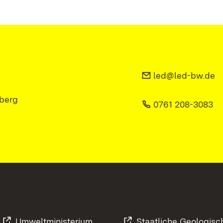
led@led-bw.de
berg
0761 208-3083
Umweltministerium
Staatliche Geologisc