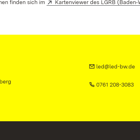
nen finden sich im
Kartenviewer des LGRB (Baden‑
led@led-bw.de
berg
0761 208-3083