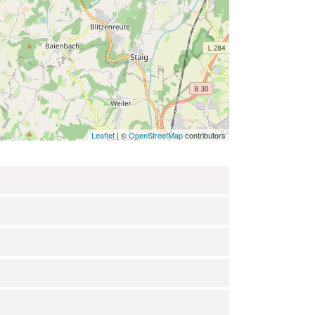
Leaflet
| ©
OpenStreetMap
contributors