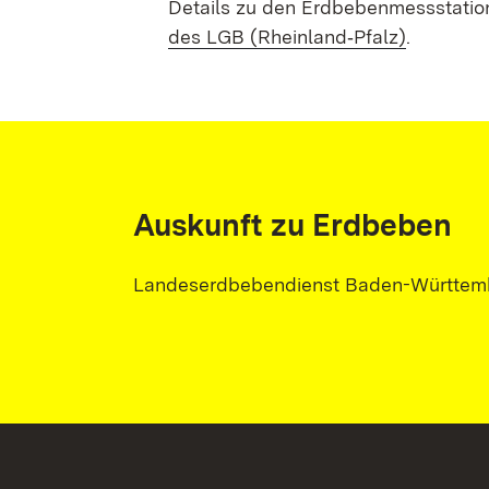
Details zu den Erdbebenmessstatio
des LGB (Rheinland‑Pfalz)
.
Auskunft zu Erdbeben
Landeserdbebendienst Baden-Württem