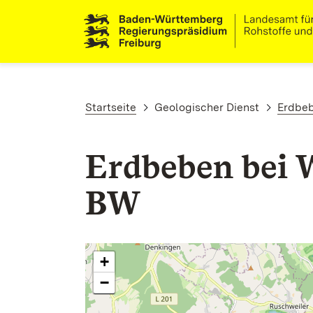
Direkt zum Inhalt
Pfadnavigation
Startseite
Geologischer Dienst
Erdbe
Erdbeben bei 
BW
+
−