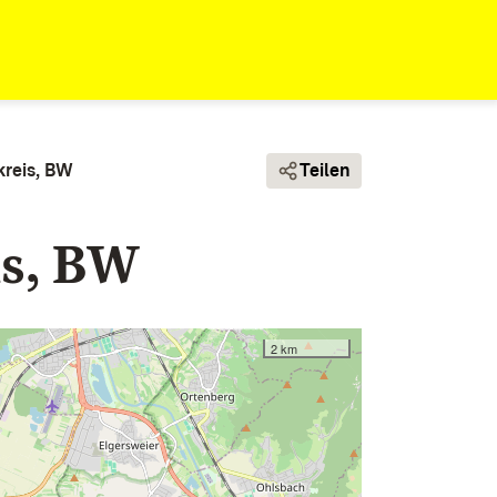
kreis, BW
Teilen
is, BW
2 km