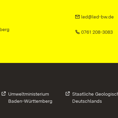
led@led-bw.de
berg
0761 208-3083
Umweltministerium
Staatliche Geologisc
Baden-Württemberg
Deutschlands