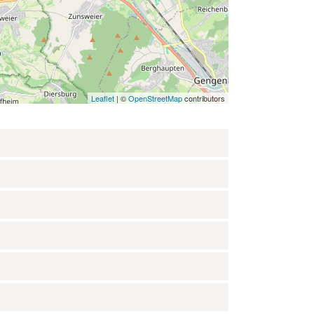
Leaflet
| ©
OpenStreetMap
contributors