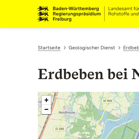
Direkt zum Inhalt
Pfadnavigation
Startseite
Geologischer Dienst
Erdbe
Erdbeben bei 
+
−