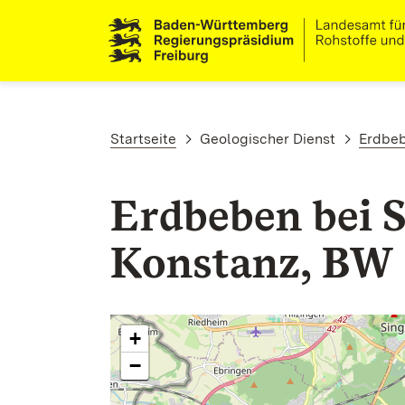
Direkt zum Inhalt
Pfadnavigation
Startseite
Geologischer Dienst
Erdbe
Erdbeben bei S
Konstanz, BW
+
−