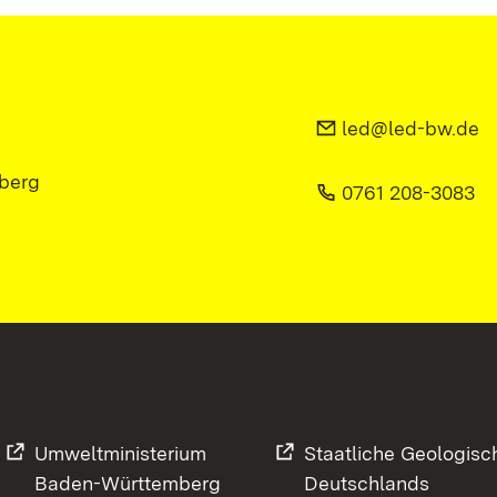
led@led-bw.de
berg
0761 208-3083
Umweltministerium
Staatliche Geologisc
Baden-Württemberg
Deutschlands