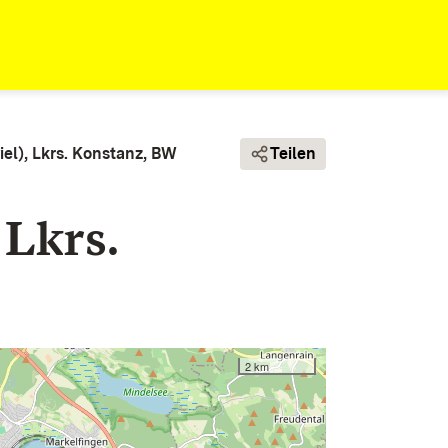
el), Lkrs. Konstanz, BW
Teilen
 Lkrs.
2 km