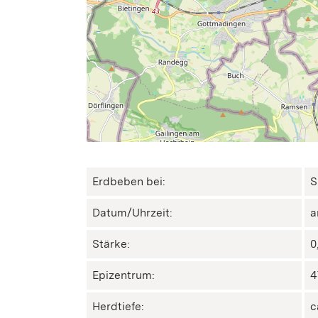
Erdbeben bei:
S
Datum/Uhrzeit:
a
Stärke:
0
Epizentrum:
4
Herdtiefe:
c