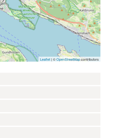
Leaflet
| ©
OpenStreetMap
contributors