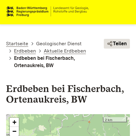
Direkt zum Inhalt
Pfadnavigation
Startseite
Geologischer Dienst
Teilen
Erdbeben
Aktuelle Erdbeben
Erdbeben bei Fischerbach,
Ortenaukreis, BW
Erdbeben bei Fischerbach,
Ortenaukreis, BW
2 km
+
−