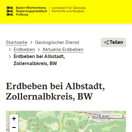
Direkt zum Inhalt
Pfadnavigation
Startseite
Geologischer Dienst
Teilen
Erdbeben
Aktuelle Erdbeben
Erdbeben bei Albstadt,
Zollernalbkreis, BW
Erdbeben bei Albstadt,
Zollernalbkreis, BW
2 km
+
−