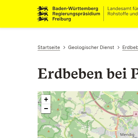
Direkt zum Inhalt
Pfadnavigation
Startseite
Geologischer Dienst
Erdbe
Erdbeben bei P
+
−