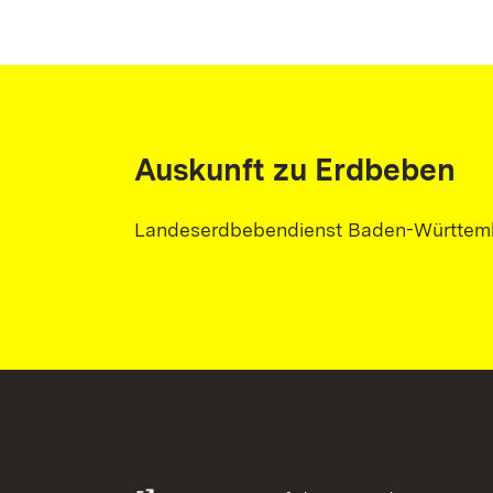
Auskunft zu Erdbeben
Landeserdbebendienst Baden-Württem