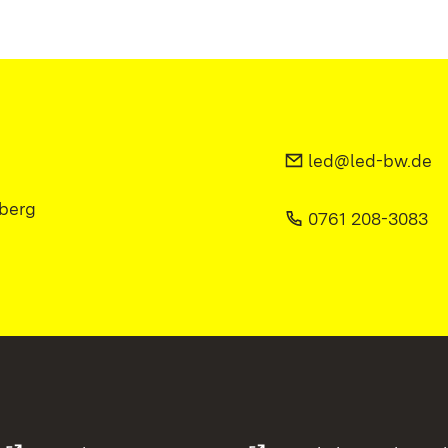
led@led-bw.de
berg
0761 208-3083