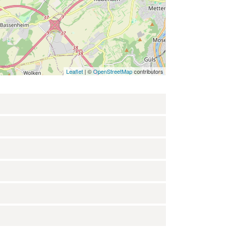
Leaflet
| ©
OpenStreetMap
contributors