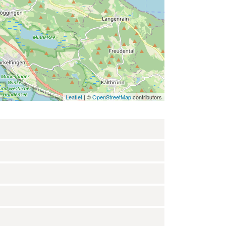
Leaflet
| ©
OpenStreetMap
contributors