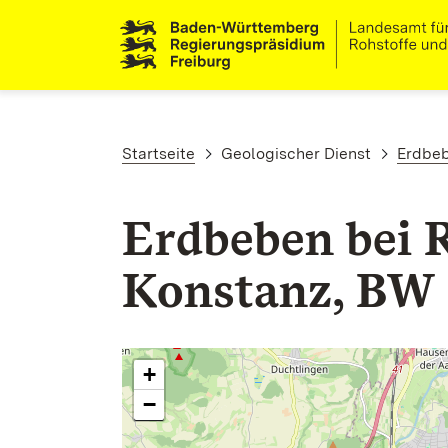
Direkt zum Inhalt
Pfadnavigation
Startseite
Geologischer Dienst
Erdbe
Erdbeben bei R
Konstanz, BW
+
−