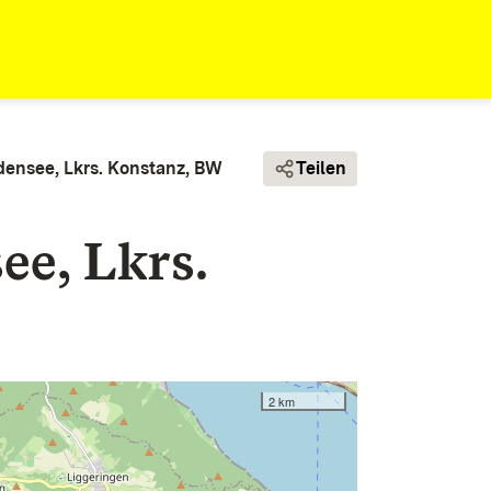
densee, Lkrs. Konstanz, BW
Teilen
ee, Lkrs.
2 km