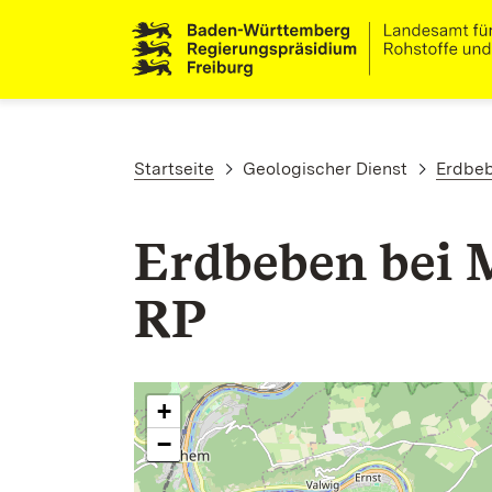
Direkt zum Inhalt
Pfadnavigation
Startseite
Geologischer Dienst
Erdbe
Erdbeben bei 
RP
+
−