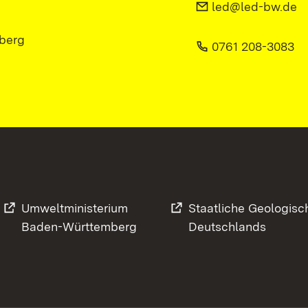
led@led-bw.de
berg
0761 208-3083
Umweltministerium
Staatliche Geologisc
Baden-Württemberg
Deutschlands