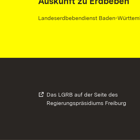
Auskunft zu Erdbeben
Landeserdbebendienst Baden-Württem
Das LGRB auf der Seite des
Regierungspräsidiums Freiburg