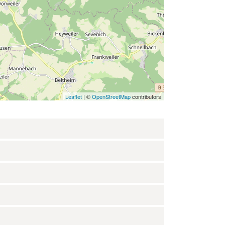
Leaflet
| ©
OpenStreetMap
contributors