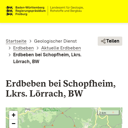
Direkt zum Inhalt
Pfadnavigation
Startseite
Geologischer Dienst
Teilen
Erdbeben
Aktuelle Erdbeben
Erdbeben bei Schopfheim, Lkrs.
Lörrach, BW
Erdbeben bei Schopfheim,
Lkrs. Lörrach, BW
2 km
+
−