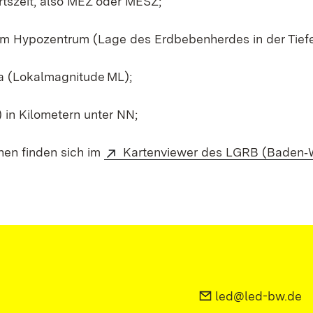
tszeit, also MEZ oder MESZ;
em Hypozentrum (Lage des Erdbebenherdes in der Tiefe
a (Lokalmagnitude ML);
in Kilometern unter NN;
nen finden sich im
Kartenviewer des LGRB (Baden‑
led@led-bw.de