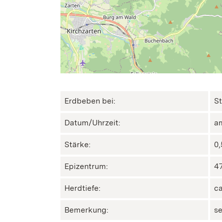
Erdbeben bei:
St
Datum/Uhrzeit:
am
Stärke:
0,
Epizentrum:
47
Herdtiefe:
ca
Bemerkung:
s