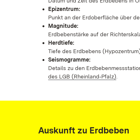
Datum und Zeit des Erdbebens in Or
Epizentrum:
Punkt an der Erdoberfläche über d
Magnitude:
Erdbebenstärke auf der Richterskal
Herdtiefe:
Tiefe des Erdbebens (Hypozentrum) 
Seismogramme:
Details zu den Erdbebenmessstatio
des LGB (Rheinland‑Pfalz)
.
Auskunft zu Erdbeben