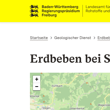
Direkt zum Inhalt
Pfadnavigation
Startseite
Geologischer Dienst
Erdbe
Erdbeben bei S
+
−