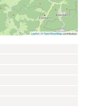
Leaflet
| ©
OpenStreetMap
contributors