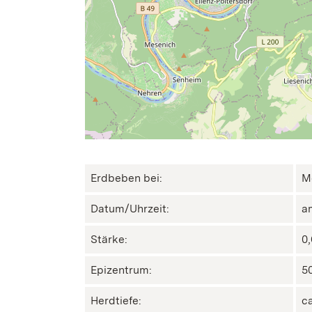
Erdbeben bei:
M
Datum/Uhrzeit:
a
Stärke:
0
Epizentrum:
50
Herdtiefe:
c