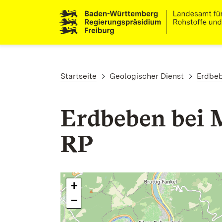
Direkt zum Inhalt
Pfadnavigation
Startseite
Geologischer Dienst
Erdbe
Erdbeben bei 
RP
+
−