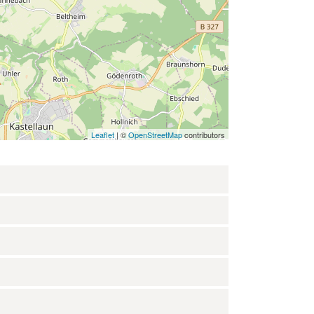
Leaflet
| ©
OpenStreetMap
contributors