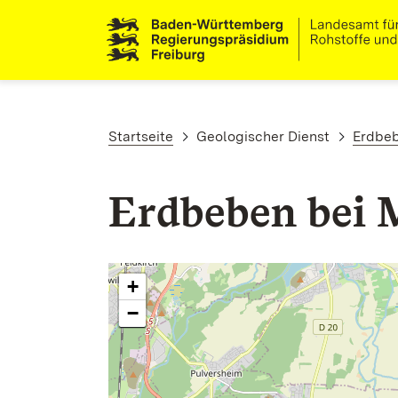
Direkt zum Inhalt
Pfadnavigation
Startseite
Geologischer Dienst
Erdbe
Erdbeben bei 
+
−