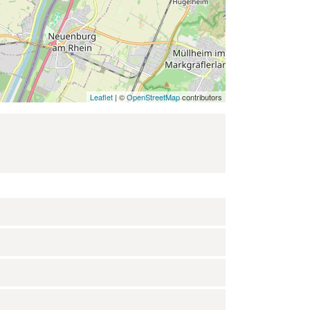
Leaflet
| ©
OpenStreetMap
contributors