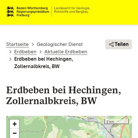
Direkt zum Inhalt
Pfadnavigation
Startseite
Geologischer Dienst
Teilen
Erdbeben
Aktuelle Erdbeben
Erdbeben bei Hechingen,
Zollernalbkreis, BW
Erdbeben bei Hechingen,
Zollernalbkreis, BW
2 km
+
−