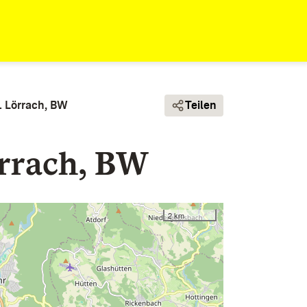
. Lörrach, BW
Teilen
örrach, BW
2 km