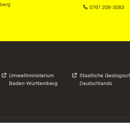
berg
0761 208-3083
Umweltministerium
Staatliche Geologisc
Baden-Württemberg
Deutschlands
Footer
Kontakt
Datenschutz
Im