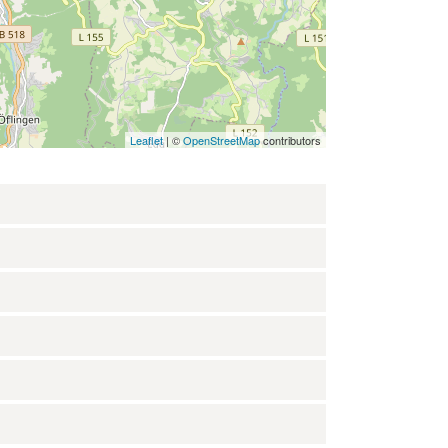
Leaflet
| ©
OpenStreetMap
contributors