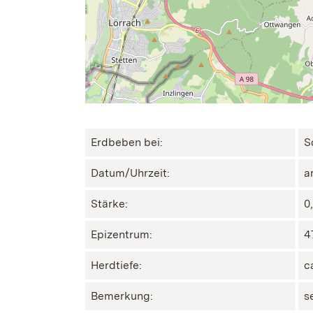
Erdbeben bei:
S
Datum/Uhrzeit:
a
Stärke:
0
Epizentrum:
4
Herdtiefe:
c
Bemerkung:
s