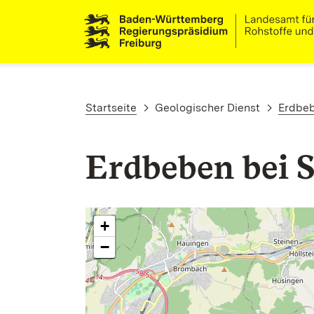
Direkt zum Inhalt
Pfadnavigation
Startseite
Geologischer Dienst
Erdbe
Erdbeben bei 
+
−