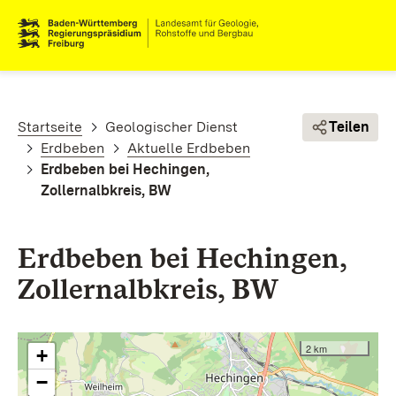
Direkt zum Inhalt
Pfadnavigation
Startseite
Geologischer Dienst
Teilen
Erdbeben
Aktuelle Erdbeben
Erdbeben bei Hechingen,
Zollernalbkreis, BW
Erdbeben bei Hechingen,
Zollernalbkreis, BW
2 km
+
−