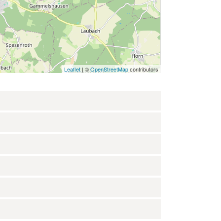
Leaflet
| ©
OpenStreetMap
contributors