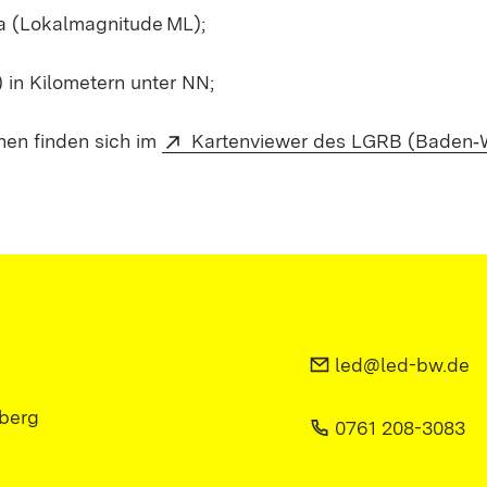
a (Lokalmagnitude ML);
in Kilometern unter NN;
nen finden sich im
Kartenviewer des LGRB (Baden‑
led@led-bw.de
berg
0761 208-3083