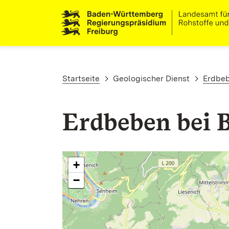
Direkt zum Inhalt
Pfadnavigation
Startseite
Geologischer Dienst
Erdbe
Erdbeben bei 
+
−