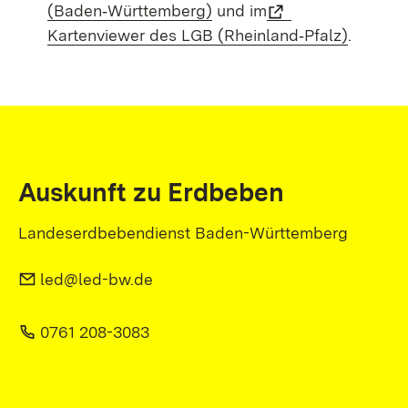
(Baden‑Württemberg)
und im
Kartenviewer des LGB (Rheinland‑Pfalz)
.
Auskunft zu Erdbeben
Landeserdbebendienst Baden-Württemberg
led@led-bw.de
0761 208-3083